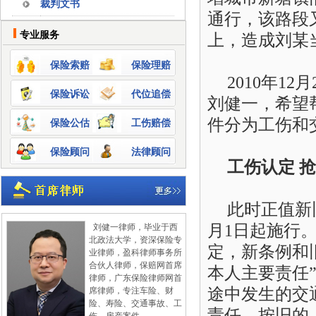
裁判文书
通行，该路段
专业服务
上，造成刘
某
保险索赔
保险理赔
2010年1
2
月
保险诉讼
代位追偿
刘健一，希望
件分为工伤和
保险公估
工伤赔偿
保险顾问
法律顾问
工伤认定
抢
此时正值新
月1日起施行
刘健一律师，毕业于西
北政法大学，资深保险专
定
，新条例和
业律师，盈科律师事务所
合伙人律师，保赔网首席
本人主要责任
律师，广东保险律师网首
途中
发生的交
席律师，专注车险、财
险、寿险、交通事故、工
责任，按旧的