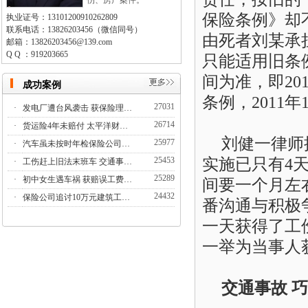
伤、房产案件。
保险条例》
却
执业证号：13101200910262809
联系电话：13826203456（微信同号）
由死者
刘
某承
邮箱：13826203456@139.com
Q Q ：919203665
只能适用旧条
间为准，即
20
成功案例
条例，
2011年
27031
·
发电厂遭台风袭击 获保险理…
26714
·
货运险4年未赔付 太平洋财…
刘健一律师
25977
·
汽车虽未按时年检保险公司…
实施已只有
4
25453
·
工伤赶上旧法末班车 交通事…
25289
·
初中女生遇车祸 获赔误工费…
间要一个月左
24432
·
保险公司追讨10万元建筑工…
番沟通与积极
一天
获得了工
一举为当事人
交通事故
巧