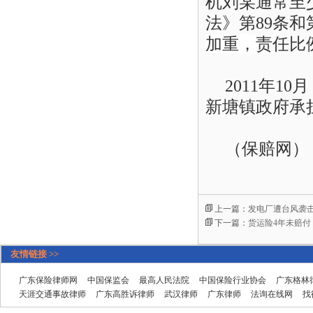
机
刘
某通常至
法》第89条
和
加重，
责任比
2011年10
新塘镇
政府承
（保赔网）
上一篇：
发电厂遭台风袭击
下一篇：
货运险4年未赔付
友情链接 >>
广东保险律师网
中国保监会
最高人民法院
中国保险行业协会
广东格林
天涯交通事故律师
广东高胜诉律师
武汉律师
广东律师
法询在线网
找