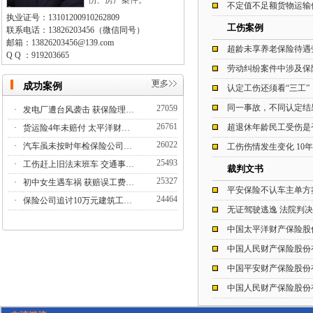
伤、房产案件。
不定值不足额货物运输
执业证号：13101200910262809
工伤案例
联系电话：13826203456（微信同号）
邮箱：13826203456@139.com
超龄未享养老保险待遇
Q Q ：919203665
劳动纠纷案件中涉及保
成功案例
认定工伤还须看“三工”
同一事故，不同认定结
27059
·
发电厂遭台风袭击 获保险理…
26761
超退休年龄民工受伤是
·
货运险4年未赔付 太平洋财…
26022
·
汽车虽未按时年检保险公司…
工伤伤情发生变化 10
25493
·
工伤赶上旧法末班车 交通事…
裁判文书
25327
·
初中女生遇车祸 获赔误工费…
平安保险不认车主单方
24464
·
保险公司追讨10万元建筑工…
无证驾驶逃逸 法院判
中国太平洋财产保险股
中国人民财产保险股份
中国平安财产保险股份
中国人民财产保险股份