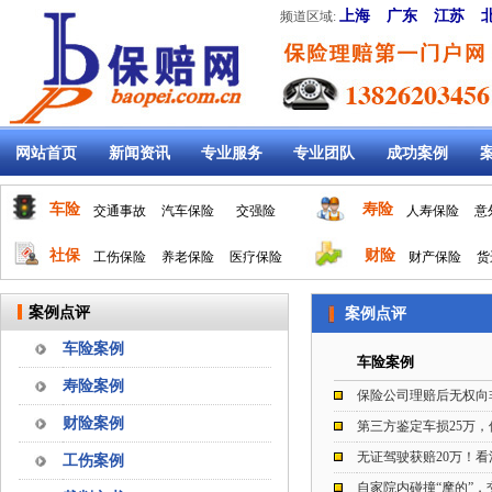
上海
广东
江苏
频道区域:
网站首页
新闻资讯
专业服务
专业团队
成功案例
车险
寿险
交通事故
汽车保险
交强险
人寿保险
意
社保
财险
工伤保险
养老保险
医疗保险
财产保险
货
案例点评
案例点评
车险案例
车险案例
寿险案例
保险公司理赔后无权向
财险案例
第三方鉴定车损25万，
无证驾驶获赔20万！
工伤案例
自家院内碰撞“摩的”