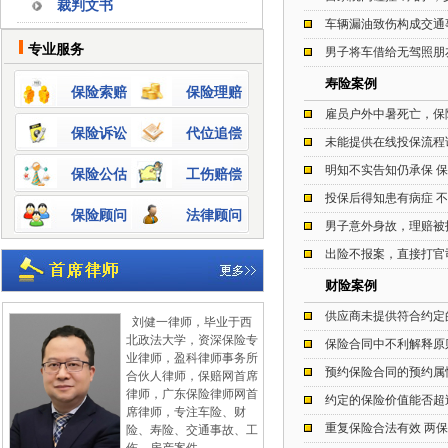
裁判文书
车辆漏油致伤构成交通
专业服务
男子将车借给无驾照朋友
寿险案例
保险索赔
保险理赔
雇员户外中暑死亡，保
保险诉讼
代位追偿
未能提供在线投保流程
明知不实告知仍承保 
保险公估
工伤赔偿
投保后得知患有病症 
保险顾问
法律顾问
男子意外身故，理赔被
出险不报案，直接打官
财险案例
供应商未提供符合约定
刘健一律师，毕业于西
北政法大学，资深保险专
保险合同中不利解释原
业律师，盈科律师事务所
预约保险合同的预约属
合伙人律师，保赔网首席
律师，广东保险律师网首
约定的保险价值能否超
席律师，专注车险、财
重复保险合法有效 两
险、寿险、交通事故、工