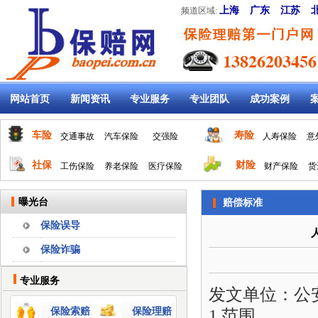
上海
广东
江苏
频道区域:
网站首页
新闻资讯
专业服务
专业团队
成功案例
车险
寿险
交通事故
汽车保险
交强险
人寿保险
意
社保
财险
工伤保险
养老保险
医疗保险
财产保险
货
曝光台
赔偿标准
保险误导
保险诈骗
专业服务
发文单位：公安部 
保险索赔
保险理赔
1 范围