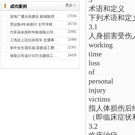
成功案例
术语和定义
下列术语和定
27036
·
发电厂遭台风袭击 获保险理…
26730
·
货运险4年未赔付 太平洋财…
3.1
25992
·
汽车虽未按时年检保险公司…
人身损害受伤
25460
·
工伤赶上旧法末班车 交通事…
working
25301
·
初中女生遇车祸 获赔误工费…
time
24439
·
保险公司追讨10万元建筑工…
loss
of
personal
injury
victims
指人体损伤后
（即临床症状
3.2