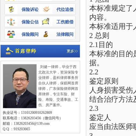
本标准规定了
保险诉讼
代位追偿
内容。
保险公估
工伤赔偿
本标准适用于
2 总则
保险顾问
法律顾问
2.1目的
本标准的目的
据。
刘健一律师，毕业于西
2.2
北政法大学，资深保险专
业律师，盈科律师事务所
鉴定原则
合伙人律师，保赔网首席
人身损害受伤
律师，广东保险律师网首
席律师，专注车险、财
结合治疗方法
险、寿险、交通事故、工
伤、房产案件。
2.3
执业证号：13101200910262809
鉴定人
联系电话：13826203456（微信同号）
邮箱：13826203456@139.com
应当由法医师
Q Q ：919203665
3